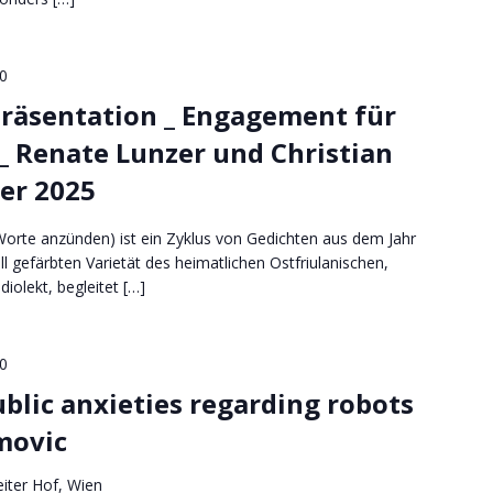
0
räsentation _ Engagement für
 _ Renate Lunzer und Christian
ber 2025
Worte anzünden) ist ein Zyklus von Gedichten aus dem Jahr
ll gefärbten Varietät des heimatlichen Ostfriulanischen,
iolekt, begleitet […]
0
ublic anxieties regarding robots
movic
iter Hof, Wien