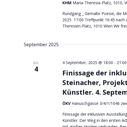
KHM
Maria-Theresia-Platz, 1010, W
Rundgang _ Gemalte Poesie, die M
2025 17:00 Treffpunkt 16:45 nach
Theresien-Platz, 1010 Wien Wir fre
September 2025
4 September, 2025 @ 18:00
-
21:00
DO.
4
Finissage der inkl
Steinacher, Projekt
Künstler. 4. Septe
ÖKV
Hanuschgasse 3/4/1/1046 zwe
Finissage der inklusiven Ausstellung
Künstler. Der Weg in den ersten A
mit großen Hürden verbunden. Bes