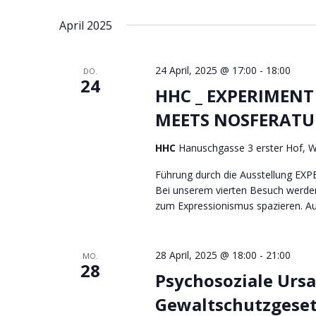
Datum
Schlüsselwort.
wählen.
April 2025
24 April, 2025 @ 17:00
-
18:00
DO.
24
HHC _ EXPERIMENT
MEETS NOSFERATU _
HHC
Hanuschgasse 3 erster Hof, 
Führung durch die Ausstellung
Bei unserem vierten Besuch werden
zum Expressionismus spazieren. Au
28 April, 2025 @ 18:00
-
21:00
MO.
28
Psychosoziale Urs
Gewaltschutzgesetz