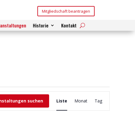
Mitgliedschaft beantragen
ranstaltungen
Historie
Kontakt
Veranstaltung
Ansichten-
nstaltungen suchen
Liste
Monat
Tag
Navigation