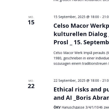
15 September, 2025 @ 18:00
-
21:0
MO.
15
Celso Macor Werkp
kulturellen Dialog
Prosl _ 15. Septem
Celso Macor Werk Impiâ peraulis (
1980, geschrieben in einer individue
sozusagen einem traditionstreuen Id
22 September, 2025 @ 18:00
-
21:0
MO.
22
Ethical risks and p
and AI _Boris Abra
ÖKV
Hanuschgasse 3/4/1/1046 zwe