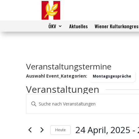
ÖKV
Aktuelles
Wiener Kulturkongres
Veranstaltungstermine
Auswahl Event_Kategorien:
Montagsgespräche
Veranstaltungen
Veranstaltungen
Bitte
Suche
Schlüsselwort
und
eingeben.
Ansichten,
Suche
24 April, 2025
 - 
Navigation
nach
Heute
Veranstaltungen