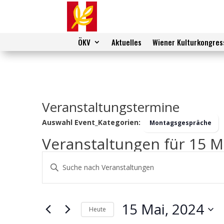
ÖKV
Aktuelles
Wiener Kulturkongres
Veranstaltungstermine
Auswahl Event_Kategorien:
Montagsgespräche
Veranstaltungen für 15 M
Veranstaltungen
Bitte
Suche
Schlüsselwort
und
eingeben.
Ansichten,
Suche
15 Mai, 2024
Navigation
nach
Heute
Veranstaltungen