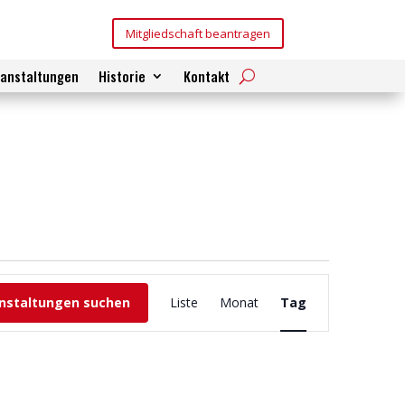
Mitgliedschaft beantragen
ranstaltungen
Historie
Kontakt
Veranstaltung
Ansichten-
nstaltungen suchen
Liste
Monat
Tag
Navigation