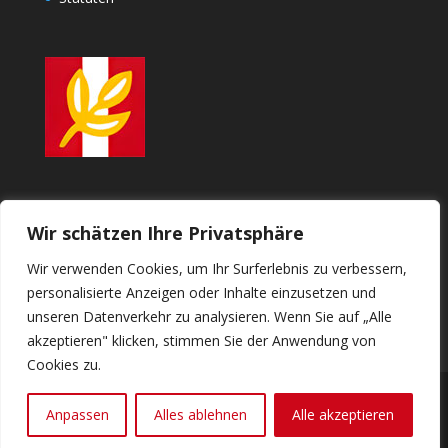
ÖSTERREICHISCHE
Wir schätzen Ihre Privatsphäre
KULTURVEREINIGUNG
Wir verwenden Cookies, um Ihr Surferlebnis zu verbessern,
gemeinsam Zukunft gestalten
personalisierte Anzeigen oder Inhalte einzusetzen und
unseren Datenverkehr zu analysieren. Wenn Sie auf „Alle
akzeptieren" klicken, stimmen Sie der Anwendung von
Cookies zu.
Anpassen
Alles ablehnen
Alle akzeptieren
Copyright ÖKV powered by PROGIPARK