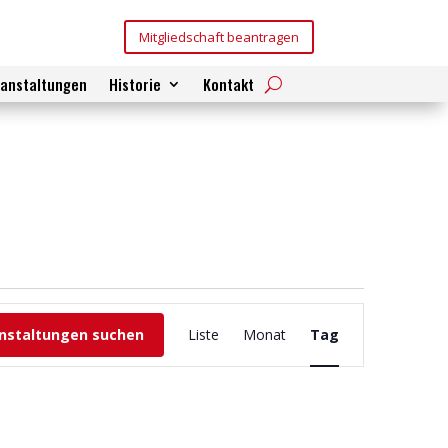
Mitgliedschaft beantragen
ranstaltungen
Historie
Kontakt
Veranstaltung
Ansichten-
nstaltungen suchen
Liste
Monat
Tag
Navigation