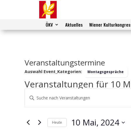
ÖKV
Aktuelles
Wiener Kulturkongres
Veranstaltungstermine
Auswahl Event_Kategorien:
Montagsgespräche
Veranstaltungen für 10 M
Veranstaltungen
Bitte
Suche
Schlüsselwort
und
eingeben.
Ansichten,
Suche
10 Mai, 2024
Navigation
nach
Heute
Veranstaltungen