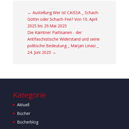
←
Austellung Wer ist CAISSA _ Schach-
Göttin oder Schach-Fee? Von 10. April
2025 bis 29.Mai 2025
Die Kärntner Partisanen - der
Antifaschistische Widerstand und seine
politische Bedeutung _ Marjan Linasi _
24. Juni 2025
→
Kategorie
Aktuell
Bücher
Bücherblog