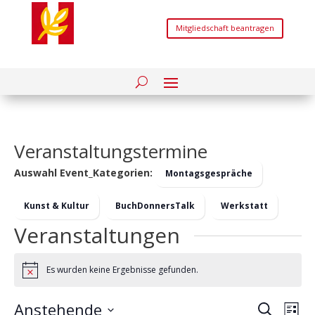
Mitgliedschaft beantragen
Veranstaltungstermine
Auswahl Event_Kategorien:
Montagsgespräche
Kunst & Kultur
BuchDonnersTalk
Werkstatt
Veranstaltungen
Es wurden keine Ergebnisse gefunden.
Hinweis
Verans
Ver
Anstehende
Suche