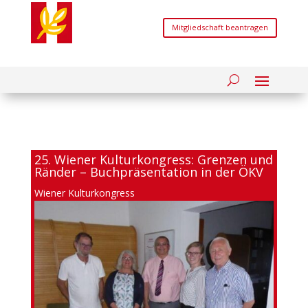
Mitgliedschaft beantragen
25. Wiener Kulturkongress: Grenzen und
Ränder – Buchpräsentation in der ÖKV
Wiener Kulturkongress