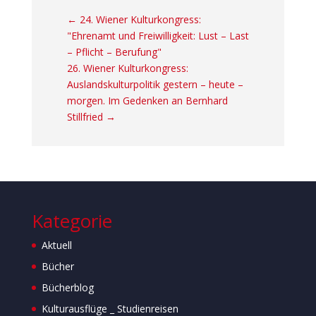
←
24. Wiener Kulturkongress:
"Ehrenamt und Freiwilligkeit: Lust – Last
– Pflicht – Berufung"
26. Wiener Kulturkongress:
Auslandskulturpolitik gestern – heute –
morgen. Im Gedenken an Bernhard
Stillfried
→
Kategorie
Aktuell
Bücher
Bücherblog
Kulturausflüge _ Studienreisen