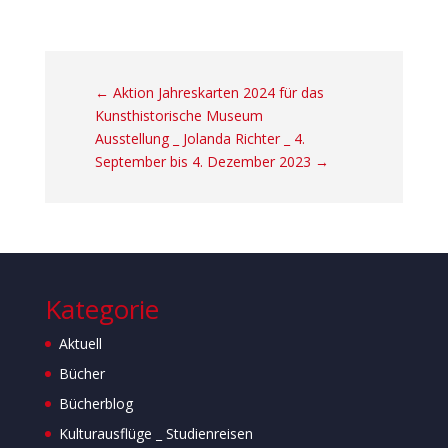
←
Aktion Jahreskarten 2024 für das
Kunsthistorische Museum
Ausstellung _ Jolanda Richter _ 4.
September bis 4. Dezember 2023
→
Kategorie
Aktuell
Bücher
Bücherblog
Kulturausflüge _ Studienreisen