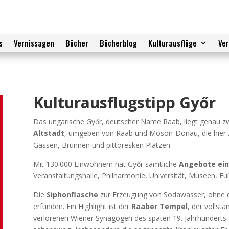
s
Vernissagen
Bücher
Bücherblog
Kulturausflüge
Ve
Kulturausflugstipp Győr
Das ungarische Győr, deutscher Name Raab, liegt genau z
Altstadt
, umgeben von Raab und Moson-Donau, die hier 
Gassen, Brunnen und pittoresken Plätzen.
Mit 130.000 Einwohnern hat
Győr sämtliche
Angebote ein
Veranstaltungshalle, Philharmonie, Universität, Museen, Fu
Die
Siphonflasche
zur Erzeugung von Sodawasser, ohne 
erfunden. Ein Highlight ist der
Raaber Tempel
, der vollstä
verlorenen Wiener Synagogen des späten 19. Jahrhunderts 