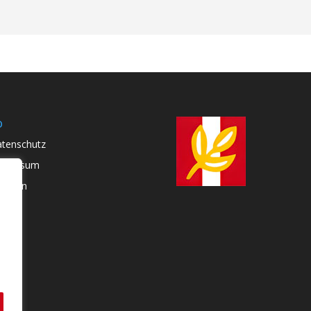
o
tenschutz
mpressum
atuten