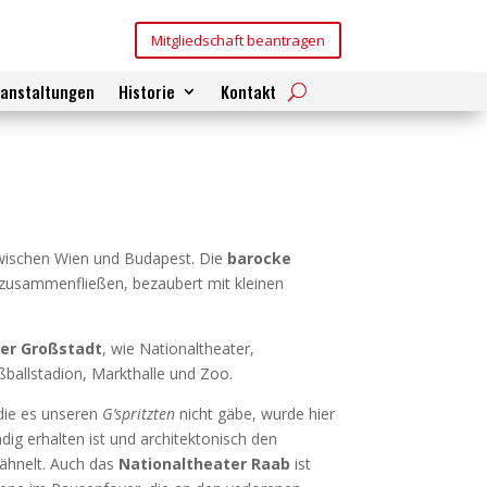
Mitgliedschaft beantragen
ranstaltungen
Historie
Kontakt
wischen Wien und Budapest. Die
barocke
zusammenfließen, bezaubert mit kleinen
er Großstadt
, wie Nationaltheater,
ßballstadion, Markthalle und Zoo.
die es unseren
G’spritzten
nicht gäbe, wurde hier
ndig erhalten ist und architektonisch den
ähnelt. Auch das
Nationaltheater Raab
ist