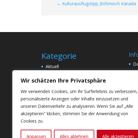
←
Kulturausflugstipp_Böhmisch Kanada
Kategorie
Inf
Da
Aktuell
I
Bücher
Wir schätzen Ihre Privatsphäre
St
Bücherblog
Wir verwenden Cookies, um Ihr Surferlebnis zu verbessern,
Kulturausflüge _ Studienreisen
personalisierte Anzeigen oder Inhalte einzusetzen und
Kulturausflugstipps
unseren Datenverkehr zu analysieren. Wenn Sie auf „Alle
Vernissagen
akzeptieren" klicken, stimmen Sie der Anwendung von
Cookies zu.
Wiener Kulturkongress
Anpassen
Alles ablehnen
Alle akzeptieren