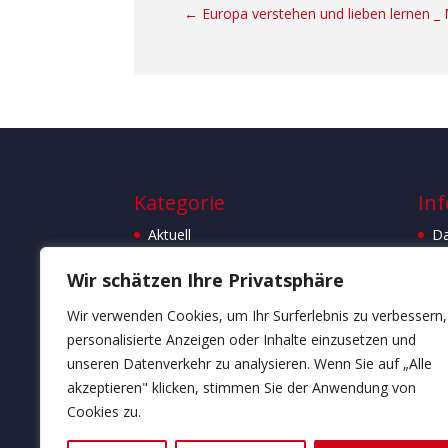
←
Europa verstehen und lieben lernen _ 
Kategorie
Inf
Aktuell
Da
Bücher
I
Wir schätzen Ihre Privatsphäre
Bücherblog
St
Wir verwenden Cookies, um Ihr Surferlebnis zu verbessern,
Kulturausflüge _ Studienreisen
personalisierte Anzeigen oder Inhalte einzusetzen und
Kulturausflugstipps
unseren Datenverkehr zu analysieren. Wenn Sie auf „Alle
Vernissagen
akzeptieren" klicken, stimmen Sie der Anwendung von
Cookies zu.
Wiener Kulturkongress