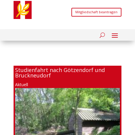
Mitgliedschaft beantragen
Studienfahrt nach Götzendorf und
Bruckneudorf
Aktuell