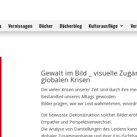
s
Vernissagen
Bücher
Bücherblog
Kulturausflüge
Ve
Gewalt im Bild _ visuelle Zug
globalen Krisen
Die vielen Krisen unserer Zeit sind durch ihre m
Bestandteil unseres Alltags geworden.
Bilder prägen, wie wir Leid wahrnehmen, einord
Die bewusste Dekonstruktion solcher Bilder eröf
Empathie und Perspektivenwechsel.
Die Analyse von Darstellungen des Leidens kann
globaler Zusammenhänge und ihrer (Un-)Sichtbar