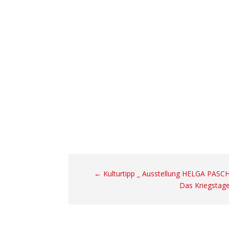
←
Kulturtipp _ Ausstellung HELGA PASCH
Das Kriegstage