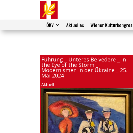
ÖKV
Aktuelles
Wiener Kulturkongres
Führung _ Unteres Belvedere _ In
the Eye of the Storm _
Modernismen in der Ukraine _ 25.
Mai 2024
Aktuell