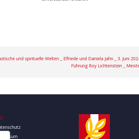
tische und spirituelle Welten _ Elfriede und Daniela Jahn _ 3. Juni 202
Führung Roy Lichtenstein _ Meister
o
tenschutz
mpressum