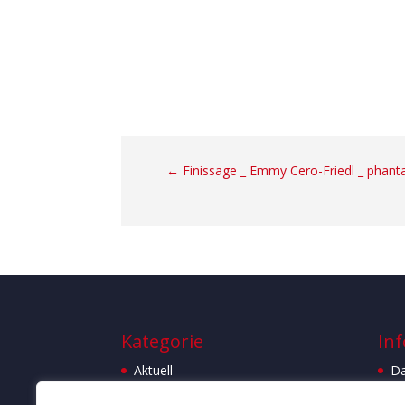
←
Finissage _ Emmy Cero-Friedl _ phantas
Kategorie
Inf
Aktuell
Da
Bücher
I