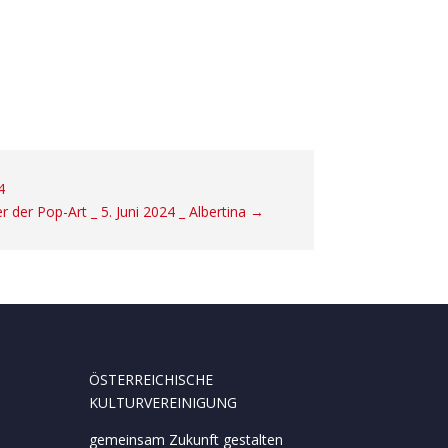
4
 der Pop-Art _ 5. Juni 2024 _ Albertina
→
ÖSTERREICHISCHE
KULTURVEREINIGUNG
gemeinsam Zukunft gestalten