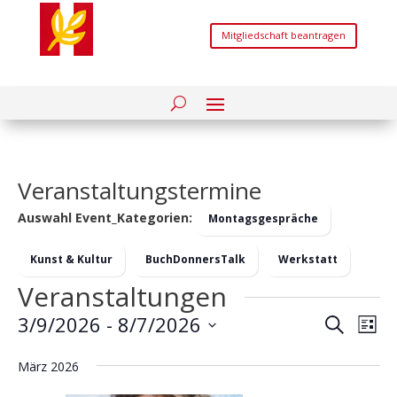
Mitgliedschaft beantragen
Veranstaltungstermine
Auswahl Event_Kategorien:
Montagsgespräche
Kunst & Kultur
BuchDonnersTalk
Werkstatt
Veranstaltungen
Verans
Ver
3/9/2026
 - 
8/7/2026
Suche
Liste
Ans
Suche
Datum
Nav
und
März 2026
wählen.
Ansich