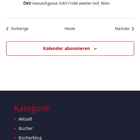
ÖKV
Hanuschgasse 3/4/1/1046 zweiter Hof, Wien
Veranstaltungen
Veran
Vorherige
Heute
Nächste
Kalender abonnieren
Kategorie
Aktuell
Bücher
Bücherblog