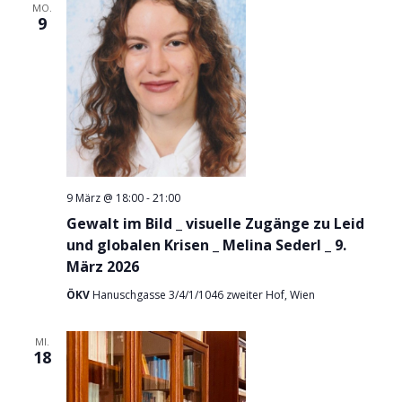
MO.
Naviga
9
9 März @ 18:00
-
21:00
Gewalt im Bild _ visuelle Zugänge zu Leid
und globalen Krisen _ Melina Sederl _ 9.
März 2026
ÖKV
Hanuschgasse 3/4/1/1046 zweiter Hof, Wien
MI.
18