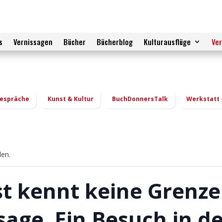
s
Vernissagen
Bücher
Bücherblog
Kulturausflüge
Ve
espräche
Kunst & Kultur
BuchDonnersTalk
Werkstatt
den.
t kennt keine Grenzen
sage. Ein Besuch in d