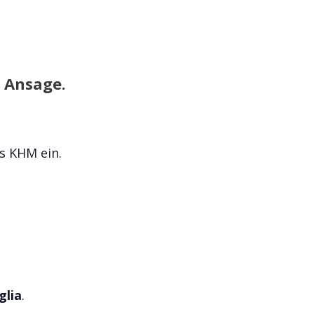
e Ansage.
s KHM ein.
glia
.