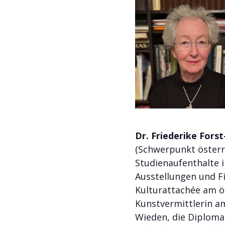
Dr. Friederike Fors
(Schwerpunkt österre
Studienaufenthalte in
Ausstellungen und F
Kulturattachée am ös
Kunstvermittlerin a
Wieden, die Diploma