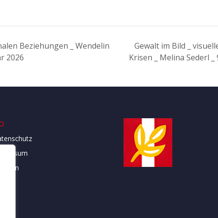
onalen Beziehungen _ Wendelin
Gewalt im Bild _ visue
ar 2026
Krisen _ Melina Sederl _
o
tenschutz
mpressum
atuten