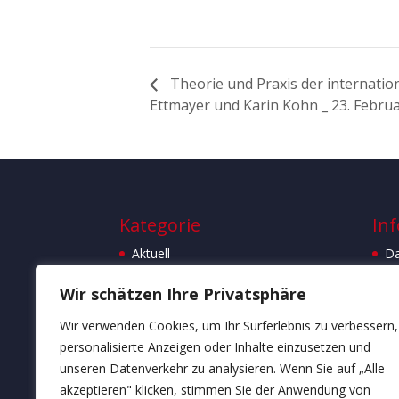
Theorie und Praxis der internati
Ettmayer und Karin Kohn _ 23. Febru
Kategorie
Inf
Aktuell
Da
Bücher
I
Wir schätzen Ihre Privatsphäre
Bücherblog
St
Wir verwenden Cookies, um Ihr Surferlebnis zu verbessern,
Kulturausflüge _ Studienreisen
personalisierte Anzeigen oder Inhalte einzusetzen und
Kulturausflugstipps
unseren Datenverkehr zu analysieren. Wenn Sie auf „Alle
Vernissagen
akzeptieren" klicken, stimmen Sie der Anwendung von