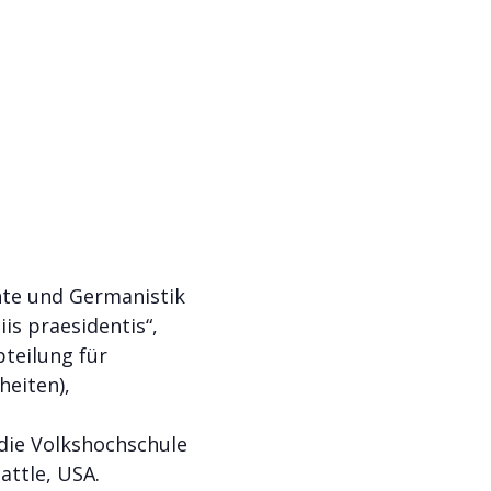
hte und Germanistik
is praesidentis“,
bteilung für
heiten),
die Volkshochschule
attle, USA.