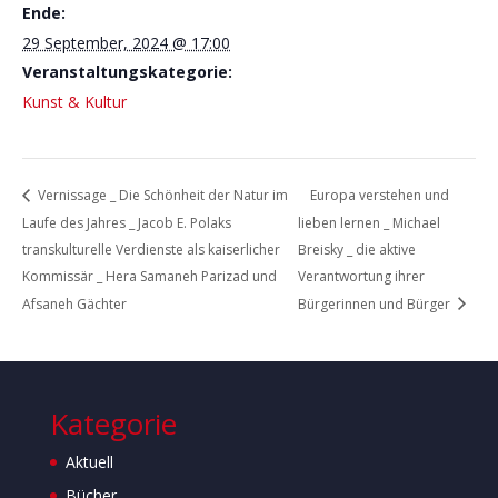
Ende:
29 September, 2024 @ 17:00
Veranstaltungskategorie:
Kunst & Kultur
Vernissage _ Die Schönheit der Natur im
Europa verstehen und
Laufe des Jahres _ Jacob E. Polaks
lieben lernen _ Michael
transkulturelle Verdienste als kaiserlicher
Breisky _ die aktive
Kommissär _ Hera Samaneh Parizad und
Verantwortung ihrer
Afsaneh Gächter
Bürgerinnen und Bürger
Kategorie
Aktuell
Bücher