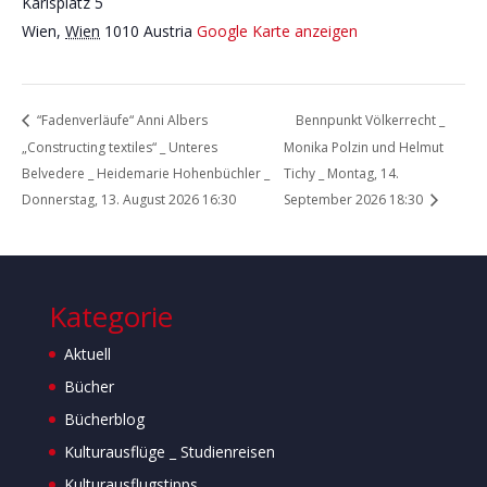
Karlsplatz 5
Wien
,
Wien
1010
Austria
Google Karte anzeigen
“Fadenverläufe“ Anni Albers
Bennpunkt Völkerrecht _
„Constructing textiles“ _ Unteres
Monika Polzin und Helmut
Belvedere _ Heidemarie Hohenbüchler _
Tichy _ Montag, 14.
Donnerstag, 13. August 2026 16:30
September 2026 18:30
Kategorie
Aktuell
Bücher
Bücherblog
Kulturausflüge _ Studienreisen
Kulturausflugstipps