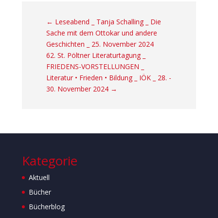
←
Leseabend _ Tanja Schalling _ Die
Sache mit dem Ottokar und andere
Geschichten _ 25. November 2024
62. St. Pöltner Literaturtagung _
FRIEDENS-VORSTELLUNGEN _
Literatur • Frieden • Bildung _ IÖK _ 28. -
30. November 2024
→
Kategorie
Aktuell
Bücher
Bücherblog