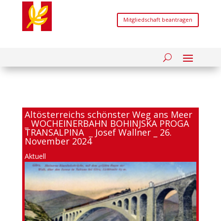
Mitgliedschaft beantragen
Altösterreichs schönster Weg ans Meer
_ WOCHEINERBAHN BOHINJSKA PROGA
TRANSALPINA _ Josef Wallner _ 26.
November 2024
Aktuell